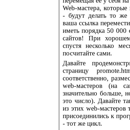
перемещая её у себя н
Web-мастера, которые
- будут делать то же
ваша ссылка перемести
иметь порядка 50 000 
сайтов! При хорошем
спустя несколько мес
посчитайте сами.
Давайте продемонст
страницу promote.h
соответственно, разме
web-мастеров (на с
значительно больше, н
это число). Давайте т
из этих web-мастеров 
присоединились к пр
- тот же цикл.